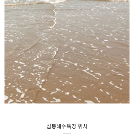
삼봉해수욕장 위치